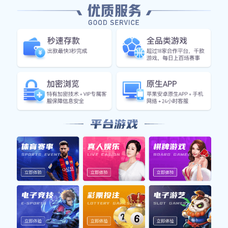
展现足球世界的风采与激情
河南足球明星代言公司助力地方足
球发展打造全新品牌形象与市场影
响力
奈良足球明星盘点：那些在绿茵场
上闪耀的传奇人物
时尚足球明星头像T恤衫男士休闲
装扮彰显个性与运动魅力
足球场上的风采各类足球明星发型
大赏与时尚潮流解析
模仿足球明星的网红如何在社交平
台上赢得粉丝和关注