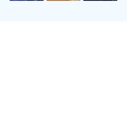
宝铂赞助的足球明星阵容揭秘及其
在足球界的影响力分析
凄美地剪辑足球明星的瞬间展现他
们的荣耀与泪水
十九岁足球明星的成长之路与招嫰
模特的梦想交汇点
赛后分析：上海乒乓球队与西安乒
乓球队个人能力对比及表现评估
导航