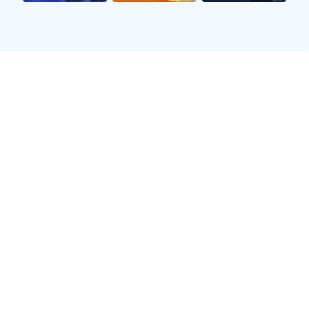
宝铂赞助的足球明星阵容揭秘及其
在足球界的影响力分析
凄美地剪辑足球明星的瞬间展现他
们的荣耀与泪水
十九岁足球明星的成长之路与招嫰
模特的梦想交汇点
赛后分析：上海乒乓球队与西安乒
乓球队个人能力对比及表现评估
导航