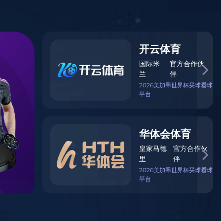
立即预约
天使官网