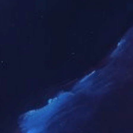
强调心理辅导，通过专业心理教
素共同造就了他们卓越的运动员
他们不仅具备丰富的比赛经验，更懂
个性化培训计划，使他们能够充
他们会分析对手的视频资料，研
赛中具有足够的信息优势，从而
强队员间的默契度。这种良好的
同争取胜利。