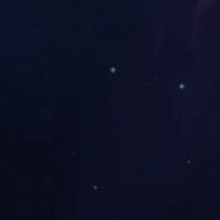
下一篇
足球明
导航