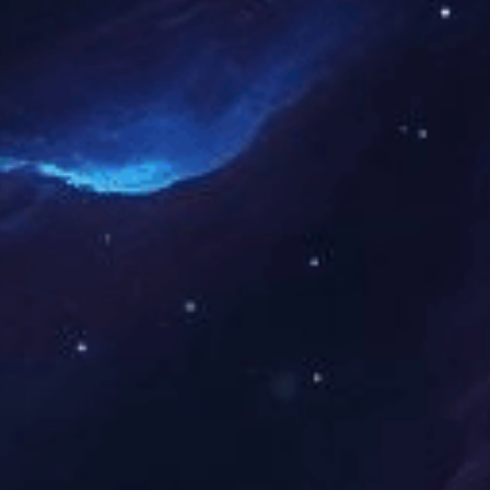
励，
最后
厚的
导航
总结
Na
知道乐天堂fun88
秀教
论未
体育热点
总而
体育明星
晶。
服务种类
接洽FUN乐天使官网
上一篇
韩国足