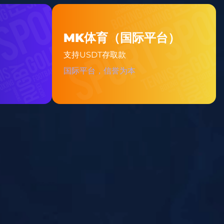
名展现强劲实力
强大的实力和团队凝聚力。这支队
体水平。本文将从四个方面详细
教练团队、科学的训练方法以及
从而全面呈现南京羽毛球队在洲