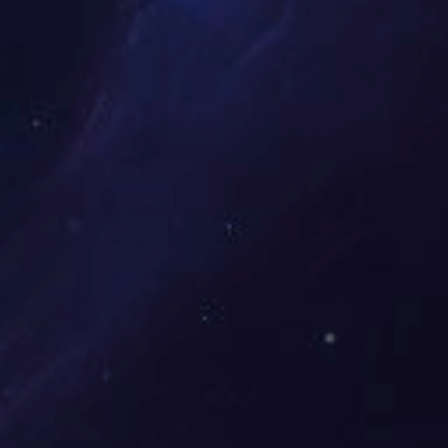
共同成长。
，为了增进友谊与默契，该队伍定期组织团建活动，如户外拓展
人际关系。这种良好的氛围不仅提升了士气，也为取得优异成绩
：
njing羽毛球队凭借95分稳居洲际杯积分榜首，无疑展示出了其
练团队，再到科学训练方法及良好团队氛围，各个环节相辅相成
来怎样变化，相信他们必将在国际舞台上继续绽放光彩。
言之，Nanjing羽毛球队所展现出的实力不仅仅是数字上的领
他们用实际行动证明，只要坚持不懈，就一定能够实现梦想，为
球明星因暴力犯规引发争议球迷和媒体的不同声音解析