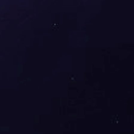
或聚餐等，让成员之间建立更深
创造了条件。
强劲实力。从卓越运动员素质到优
，共同构筑起这支强大军团。不
先，更是背后无数努力与坚持的结
中国体育增光添彩！