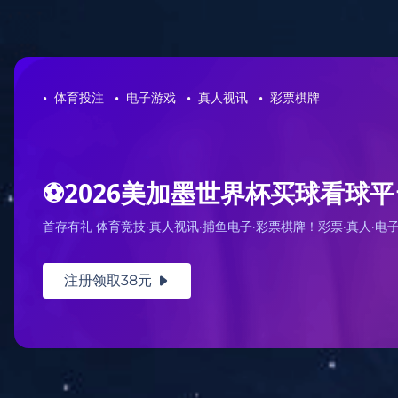
集团首页
知