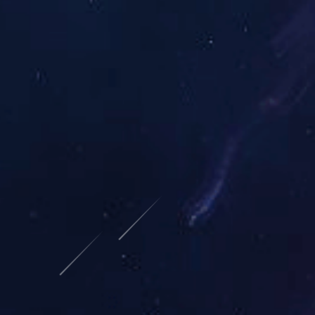
从战
南京足球队在亚运
在面
会中的实力展现与
的表
未来发展潜力分析
成都足球队在挑战
赛中的速度表现分
析与点评
足球明星们的精彩
瞬间与魅力形象展
现足球世界的风采
与激情
河南足球明星代言
公司助力地方足球
发展打造全新品牌
值得
形象与市场影响力