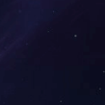
维根迎战琉球球队的激烈对决即将上演，谁能笑到最后