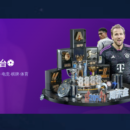
道乐天堂fun88
体育热点
体育明星
服务种类
接洽FUN乐
体育热点
首页-
体育热点