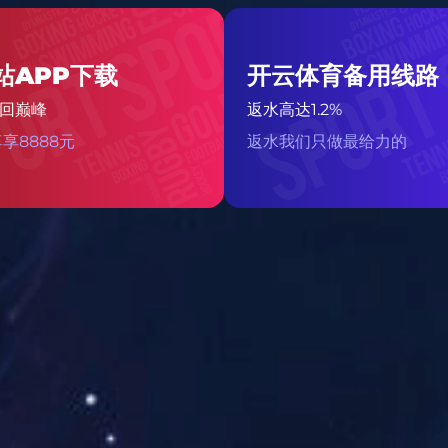
恩茅斯遭遇四连败，英超保级危机严峻
25-06-10 19:01:41
茅斯的四连败，无疑将他们的英超保级希望推到了悬崖边缘。在
队的前景变得愈发严峻。从本赛季初的高昂士气，到如今的低谷
坷和挑战。
败的直接影响就是积分榜上的下滑。当前，伯恩茅斯正面临着降
分，球队必须尽快调整状态，以避免进一步的下滑。每一场比赛
了球队在接下来比赛中的压力。