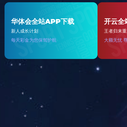
伯
20
伯恩
支球
了坎
四连
有几
最新资讯
增加