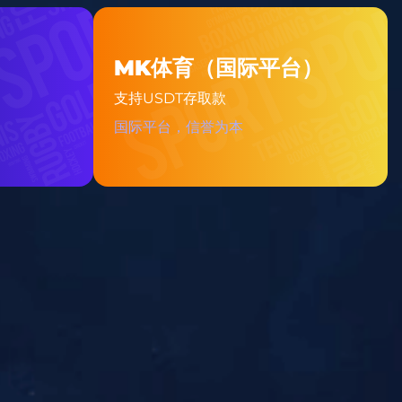
经历了近期的四场连败之后，这
起伏，伯恩茅斯的保级之路充满
级区的威胁，积分差距缩小到只
的失利不仅让球队士气低落，更