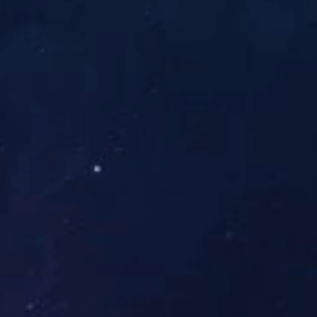
反应和相互依赖性强的项目中。
员应清楚自己的职责，例如主攻
。
立良好的沟通机制，包括口头指
加顺畅，提高了应对不同局面的