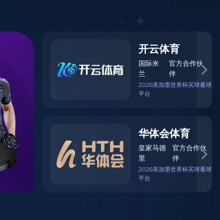
立即预约
天使官网