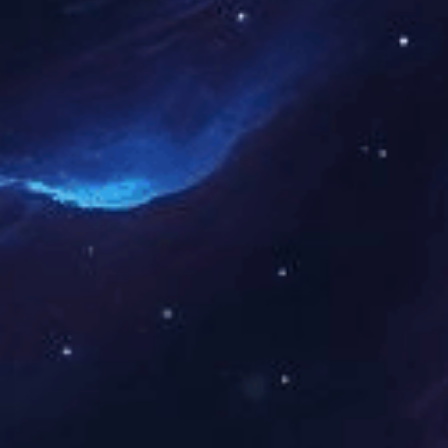
的发
最终
合起
导航
总结
综上
知道乐天堂fun88
可以
充满
体育热点
来赛
体育明星
同时
敏锐
服务种类
辉煌
接洽FUN乐天使官网