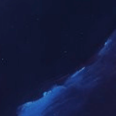
面对高强度进攻时，可以选择加
，是实现有效配合的重要保障。
养出来的。首先，通过日常训练
组活动，让队员们在不断试错中
动，如户外拓展、团建游戏等，
作。同时，友谊也能减轻比赛时
间的位置关系和技术动作。通过
步提升团队默契。
节，两名队员可以采取交替发球