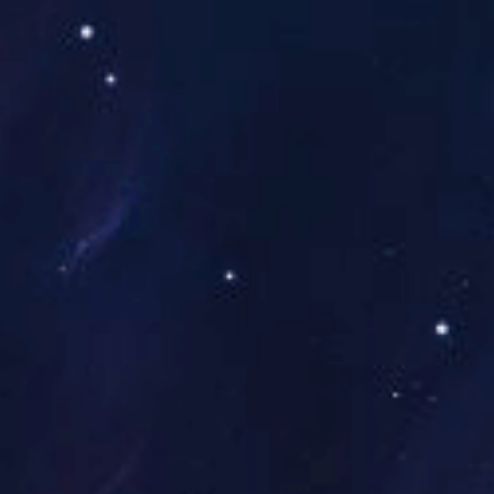
策略是团队运动中不可或缺的一部分，尤其是在乒乓球这样快速
，明确各自角色是成功配合的重要基础。在一场比赛中，每位队
辅助手之间需要有明确分工，这样才能在关键时刻形成有效合作
，沟通是成功配合的关键要素。在赛前训练时，队员之间需要建
手势信号等。这种互动能够提高彼此间的理解，使得战术执行更
。