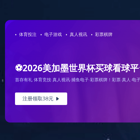
集团首页
知