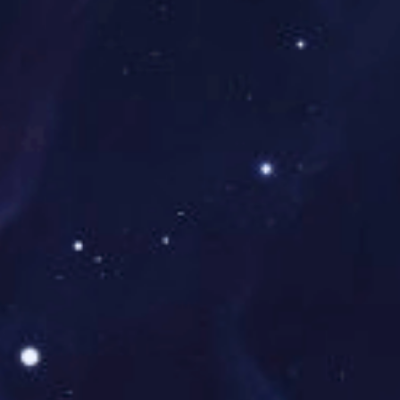
，要灵活运用战术调整，根据对手情况及时变换打法。例如，在
守，通过转移注意力和牵制对方来创造机会。这种动态调整能力
球员之间的默契培养
是球队成功的重要标志之一，而这种默契并不是一朝一夕可以培
磨合是最直接的方法。教练可以设置一些专门针对配合训练的小
最佳合作方式，从而提升彼此间的信任感。
，参与团队活动也是增强默契的一种有效途径。通过组织集体活
增进球员间的人际关系，这样在场上会更加自如地进行交流与合
的压力，让球员更好地发挥出自身水平。
，可以定期进行视频回放分析，以帮助队员们更好地理解彼此之
自身及队友在实战中的表现，发现问题并加以改正，有助于进一
实战中的配合技巧
中，运用合理的配合技巧能显著提高比赛胜率。首先，在发球环