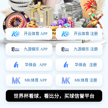
最新资讯
南京足球队在亚运会中的实力展现
与未来发展潜力分析
成都足球队在挑战赛中的速度表现
分析与点评
足球明星们的精彩瞬间与魅力形象