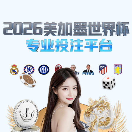
体育热点
体育热点
首页-