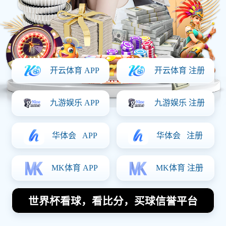
最新资讯
南京足球队在亚运会中的实力展现
与未来发展潜力分析
成都足球队在挑战赛中的速度表现
分析与点评
足球明星们的精彩瞬间与魅力形象