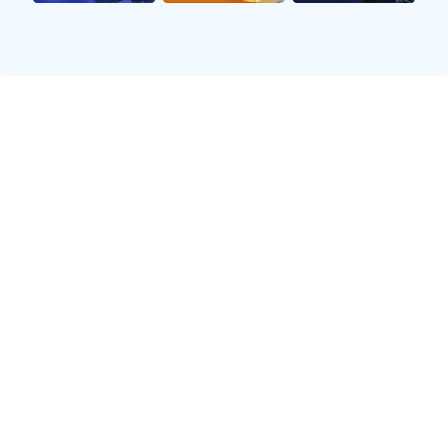
宝铂赞助的足球明星阵容揭秘及其
在足球界的影响力分析
凄美地剪辑足球明星的瞬间展现他
们的荣耀与泪水
十九岁足球明星的成长之路与招嫰
模特的梦想交汇点
赛后分析：上海乒乓球队与西安乒
乓球队个人能力对比及表现评估
导航